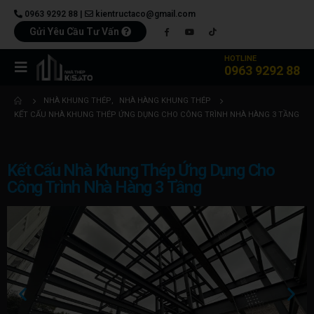
0963 9292 88
|
kientructaco@gmail.com
Gửi Yêu Cầu Tư Vấn
HOTLINE
0963 9292 88
NHÀ KHUNG THÉP
,
NHÀ HÀNG KHUNG THÉP
KẾT CẤU NHÀ KHUNG THÉP ỨNG DỤNG CHO CÔNG TRÌNH NHÀ HÀNG 3 TẦNG
Kết Cấu Nhà Khung Thép Ứng Dụng Cho
Công Trình Nhà Hàng 3 Tầng