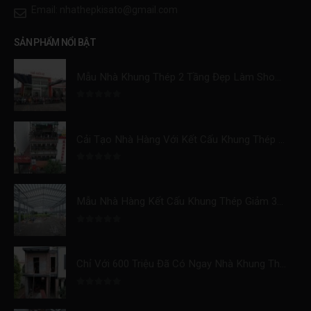
Email:
nhathepkisato@gmail.com
SẢN PHẨM NỔI BẬT
Mẫu Nhà Khung Thép 2 Tầng Đẹp Làm Showroom Xe Máy Tiết Kiệm 30% Chi Phí Xây Dựng
0
trên 5
Cải Tạo Nhà Hàng Với Kết Cấu Khung Thép Tăng 300% Doanh Thu
0
trên 5
Mẫu Nhà Hàng Kết Cấu Khung Thép Giảm 30% Chi Phí Và Tiết Kiệm Thời Gian Xây Dựng
0
trên 5
Chỉ Với 600 Triệu Đã Có Ngay Nhà Khung Thép 2 Tầng Hoàn Thiện Tại Ninh Bình
0
trên 5