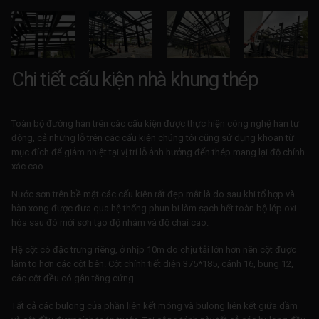
Chi tiết cấu kiện nhà khung thép
Toàn bộ đường hàn trên các cấu kiện được thực hiện công nghệ hàn tự
động, cả những lỗ trên các cấu kiện chúng tôi cũng sử dụng khoan từ
mục đích để giảm nhiệt tại vị trí lỗ ảnh hưởng đến thép mang lại độ chính
xác cao.
Nước sơn trên bề mặt các cấu kiện rất đẹp mắt là do sau khi tổ hợp và
hàn xong được đưa qua hệ thống phun bi làm sạch hết toàn bộ lớp oxi
hóa sau đó mới sơn tạo độ nhám và độ chai cao.
Hệ cột có đặc trưng riêng, ở nhịp 10m do chịu tải lớn hơn nên cột được
làm to hơn các cột bên. Cột chính tiết diện 375*185, cánh 16, bụng 12,
các cột đều có gân tăng cứng.
Tất cả các bulong của phần liên kết móng và bulong liên kết giữa dầm