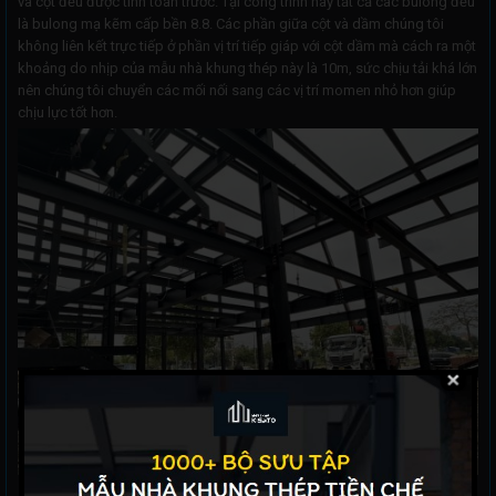
và cột đều được tính toán trước. Tại công trình này tất cả các bulong đều
là bulong mạ kẽm cấp bền 8.8. Các phần giữa cột và dầm chúng tôi
không liên kết trực tiếp ở phần vị trí tiếp giáp với cột dầm mà cách ra một
khoảng do nhịp của mẫu nhà khung thép này là 10m, sức chịu tải khá lớn
nên chúng tôi chuyển các mối nối sang các vị trí momen nhỏ hơn giúp
chịu lực tốt hơn.