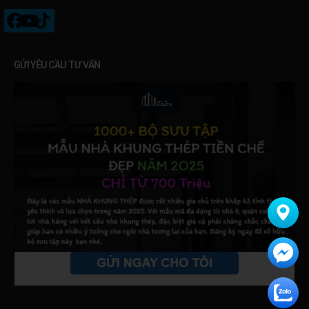
GỬI YÊU CẦU TƯ VẤN