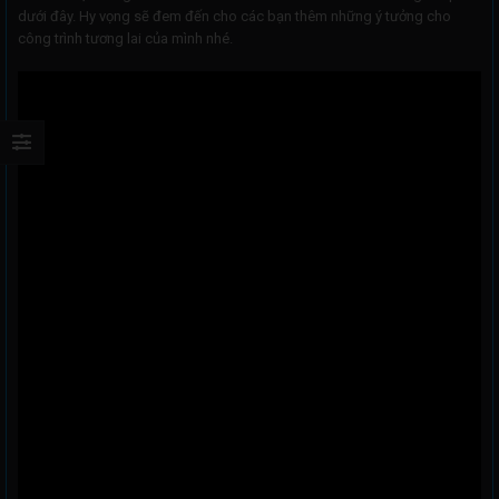
dưới đây. Hy vọng sẽ đem đến cho các bạn thêm những ý tưởng cho
công trình tương lai của mình nhé.