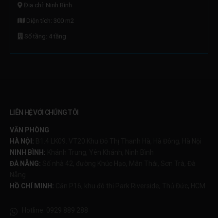
Địa chỉ: Ninh Bình
Diện tích: 300 m2
Số tầng: 4 tầng
LIÊN HỆ VỚI CHÚNG TÔI
VĂN PHÒNG
HÀ NỘI:
B1.4 LK09. VT20 Khu Đô Thị Thanh Hà, Hà Đông, Hà Nội
NINH BÌNH:
Khánh Trung, Yên Khánh, Ninh Bình
ĐÀ NẴNG:
Số nhà 42, đường Khúc Hạo, Mân Thái, Sơn Trà, Đà
Nẵng
HỒ CHÍ MINH:
Căn P16, khu đô thị Park Riverside, Thủ Đức, HCM
Hotline:
0929 889 288