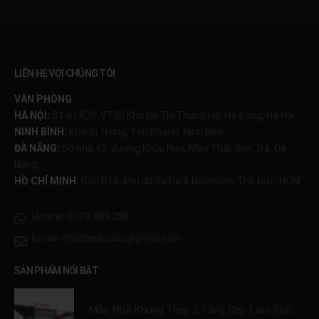
LIÊN HỆ VỚI CHÚNG TÔI
VĂN PHÒNG
HÀ NỘI:
B1.4 LK09. VT20 Khu Đô Thị Thanh Hà, Hà Đông, Hà Nội
NINH BÌNH:
Khánh Trung, Yên Khánh, Ninh Bình
ĐÀ NẴNG:
Số nhà 42, đường Khúc Hạo, Mân Thái, Sơn Trà, Đà
Nẵng
HỒ CHÍ MINH:
Căn P16, khu đô thị Park Riverside, Thủ Đức, HCM
Hotline:
0929 889 288
Email:
nhathepkisato@gmail.com
SẢN PHẨM NỔI BẬT
Mẫu Nhà Khung Thép 2 Tầng Đẹp Làm Showroom Xe Máy Tiết Kiệm 30% Chi Phí Xây Dựng