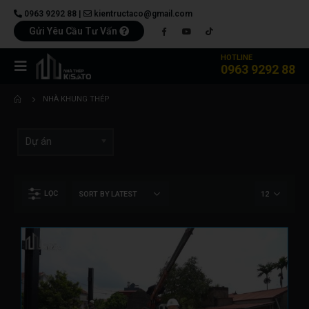
0963 9292 88
|
kientructaco@gmail.com
Gửi Yêu Cầu Tư Vấn
HOTLINE
0963 9292 88
NHÀ KHUNG THÉP
Dự án
LỌC