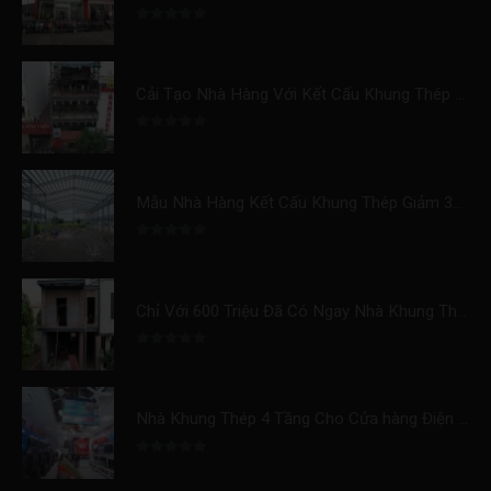
0
trên 5
Cải Tạo Nhà Hàng Với Kết Cấu Khung Thép Tăng 300% Doanh Thu
0
trên 5
Mẫu Nhà Hàng Kết Cấu Khung Thép Giảm 30% Chi Phí Và Tiết Kiệm Thời Gian Xây Dựng
0
trên 5
Chỉ Với 600 Triệu Đã Có Ngay Nhà Khung Thép 2 Tầng Hoàn Thiện Tại Ninh Bình
0
trên 5
Nhà Khung Thép 4 Tầng Cho Cửa hàng Điện Máy Tại Ninh Bình.
0
trên 5