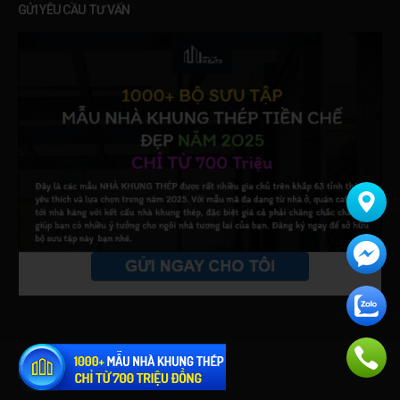
GỬI YÊU CẦU TƯ VẤN
Bản quyền thuộc về
Nhà Thép KISATO
.