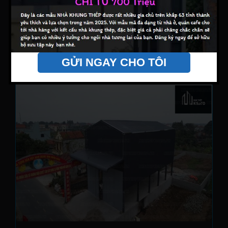
Chủ đầu tư: Hồ Văn Lành
Địa chỉ: Tân Bình - TP Hồ Chí Minh
Diện tích: 150 m2
Số tầng: 2 tầng
GỬI NGAY CHO TÔI