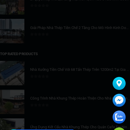
0
trên 5
Giải Pháp Nhà Thép Tiền Chế 2 Tầng Cho Mô Hình Kinh Doanh Cafe & Vui Chơi Trẻ Em
0
trên 5
TOP RATED PRODUCTS
Nhà Xưởng Tiền Chế Với 68 Tấn Thép Trên 1200m2 Tại Gia Lâm
0
trên 5
Công Trình Nhà Khung Thép Hoàn Thiện Cho Nhà Hàng Kinh Doanh Với 500m2/Sàn
0
trên 5
Ứng Dụng Kết Cấu Nhà Khung Thép Cho Quán Cafe Tại Ninh Bình