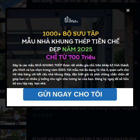
Nhà Xưởng Tiền Chế Với 68 Tấn Thép Trên 1200m2 Tại Gia Lâm
0
trên 5
Công Trình Nhà Khung Thép Hoàn Thiện Cho Nhà Hàng Kinh Doanh Với 500m2/Sàn
0
trên 5
Ứng Dụng Kết Cấu Nhà Khung Thép Cho Quán Cafe Tại Ninh Bình
0
trên 5
LATEST PRODUCTS
GỬI NGAY CHO TÔI
Quá Trình Hình Thành Siêu Biệt Thự Khung Thép 2 Tầng 8,5x14m Tại Thanh Miện, Hải Dương
0
trên 5
Bí quyết xây nhà 2,5 tầng mặt tiền 6,5m vừa ở vừa kinh doanh hoàn thiện khung thép chỉ trong 3 ngày